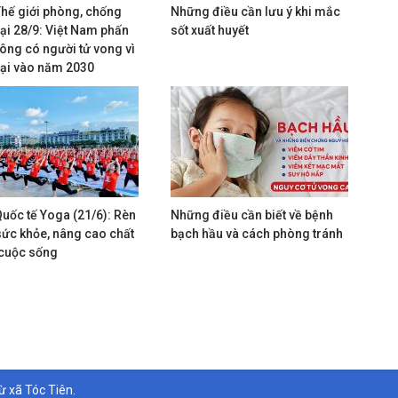
hế giới phòng, chống
Những điều cần lưu ý khi mắc
ại 28/9: Việt Nam phấn
sốt xuất huyết
ông có người tử vong vì
ại vào năm 2030
uốc tế Yoga (21/6): Rèn
Những điều cần biết về bệnh
sức khỏe, nâng cao chất
bạch hầu và cách phòng tránh
cuộc sống
 xã Tóc Tiên.