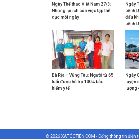
Ngày Thể thao Việt Nam 27/3:
Ngày T
Những lợi ích của việc tập thể
bệnh D
dục mỗi ngày
đấu kh
bệnh D
Bà Rịa – Vũng Tàu: Người từ 65
Ngày Q
tuổi được hỗ trợ 100% bảo
luyện 
hiểm y tế
lượng 
© 2026 XÃTÓCTIÊN.COM - Cổng thông tin điện từ