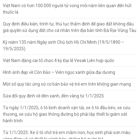
Việt Nam có hơn 100.000 người tử vong mỗi năm liên quan đến hút
thuốc lá
Quy định điều kiện, trình tự, thủ tục thẩm định để giao đất không đấu
giá quyền sử dụng đất cho cá nhân trên địa bàn tỉnh Bà Rịa-Vũng Tàu
Kỷ niệm 135 năm Ngày sinh Chủ tịch Hồ Chí Minh (19/5/1890 –
19/5/2025)
Việt Nam đăng cai tổ chức 4 kỳ Đại lễ Vesak Liên hợp quốc
Hình ảnh đẹp về Côn Đảo – Viên ngọc xanh giữa đại dương
Một số quy tắc ứng xử cơ bản bảo vệ trẻ em trên không gian mạng
Sửa đổi quy định về đèn xanh, đèn vàng từ 1/1/2025
Từ ngày 1/1/2025, ô tô kinh doanh vận tải, xe ô tô đầu kéo, xe cứu
thương, xe cứu hộ giao thông đường bộ phải lắp thiết bị giám sát
hành trình
Từ 1/1/2025: Xe ô tô chở trẻ em mầm non, học sinh phải sơn màu
vàng đậm và có thiết bị cảnh báo, chống bỏ quên trẻ