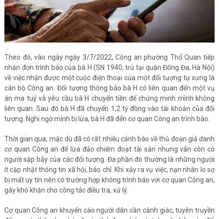
Theo đó, vào ngày ngày 3/7/2022, Công an phường Thổ Quan tiếp
nhận đơn trình báo của bà H (SN 1940; trú tại quận Đống Đa, Hà Nội)
về việc nhận được một cuộc điện thoại của một đối tượng tự xưng là
cán bộ Công an. Đối tượng thông báo bà H có liên quan đến một vụ
án ma tuý và yêu cầu bà H chuyển tiền để chứng minh mình không
liên quan. Sau đó bà H đã chuyển 1,2 tỷ đồng vào tài khoản của đối
tượng. Nghi ngờ mình bị lừa, bà H đã đến cơ quan Công an trình báo.
Thời gian qua, mặc dù đã có rất nhiều cảnh báo về thủ đoạn giả danh
cơ quan Công an để lừa đảo chiếm đoạt tài sản nhưng vẫn còn có
người sập bẫy của các đối tượng. Đa phần đó thường là những người
ít cập nhật thông tin xã hội, báo chí. Khi xảy ra vụ việc, nạn nhân lo sợ
bị mất uy tín nên có trường hợp không trình báo với cơ quan Công an,
gây khó khăn cho công tác điều tra, xử lý.
Cơ quan Công an khuyến cáo người dân cần cảnh giác, tuyên truyền